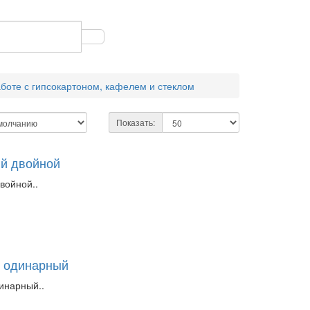
боте с гипсокартоном, кафелем и стеклом
Показать:
й двойной
войной..
 одинарный
инарный..