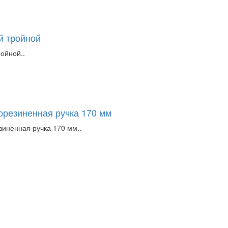
й тройной
ойной..
орезиненная ручка 170 мм
зиненная ручка 170 мм..