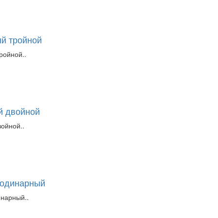
й тройной
ройной..
й двойной
ойной..
 одинарный
инарный..