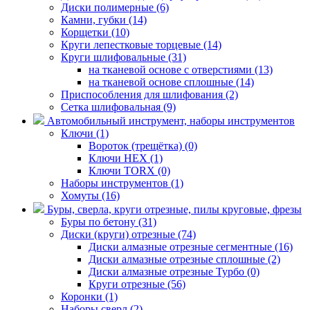
Диски полимерные (6)
Камни, губки (14)
Корщетки (10)
Круги лепестковые торцевые (14)
Круги шлифовальные (31)
на тканевой основе с отверстиями (13)
на тканевой основе сплошные (14)
Приспособления для шлифования (2)
Сетка шлифовальная (9)
Автомобильный инструмент, наборы инструментов
Ключи (1)
Вороток (трещётка) (0)
Ключи HEX (1)
Ключи TORX (0)
Наборы инструментов (1)
Хомуты (16)
Буры, сверла, круги отрезные, пилы круговые, фрезы
Буры по бетону (31)
Диски (круги) отрезные (74)
Диски алмазные отрезные сегментные (16)
Диски алмазные отрезные сплошные (2)
Диски алмазные отрезные Турбо (0)
Круги отрезные (56)
Коронки (1)
Наборы сверл (2)