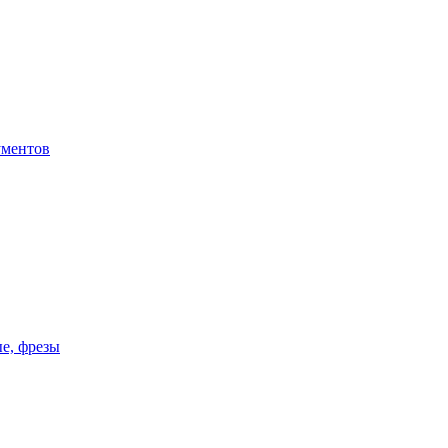
ументов
ые, фрезы