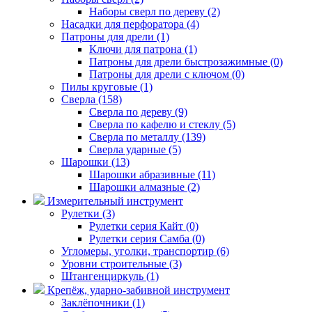
Наборы сверл по дереву (2)
Насадки для перфоратора (4)
Патроны для дрели (1)
Ключи для патрона (1)
Патроны для дрели быстрозажимные (0)
Патроны для дрели с ключом (0)
Пилы круговые (1)
Сверла (158)
Сверла по дереву (9)
Сверла по кафелю и стеклу (5)
Сверла по металлу (139)
Сверла ударные (5)
Шарошки (13)
Шарошки абразивные (11)
Шарошки алмазные (2)
Измерительный инструмент
Рулетки (3)
Рулетки серия Кайт (0)
Рулетки серия Самба (0)
Угломеры, уголки, транспортир (6)
Уровни строительные (3)
Штангенциркуль (1)
Крепёж, ударно-забивной инструмент
Заклёпочники (1)