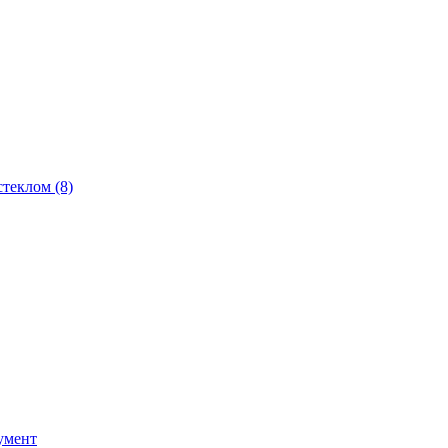
теклом (8)
умент